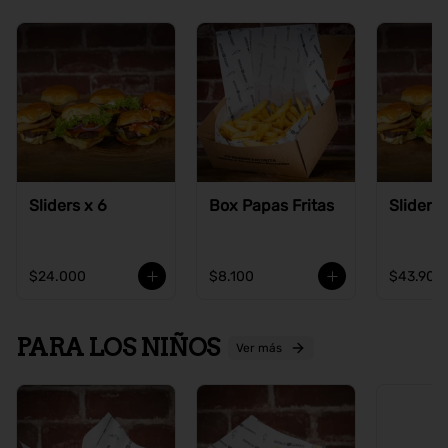
Sliders x 6
Box Papas Fritas
Sliders 
$24.000
$8.100
$43.900
PARA LOS NIÑOS
Ver más