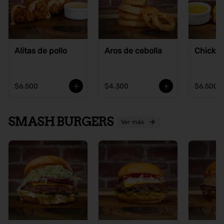
Alitas de pollo
Aros de cebolla
Chicke
$6.500
$4.300
$6.500
SMASH BURGERS
Ver más