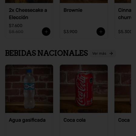
2x Cheesecake a
Brownie
Cinnam
Elección
churros
$7.600
$8.600
$3.900
$5.300
BEBIDAS NACIONALES
Ver más
Agua gasificada
Coca cola
Coca co