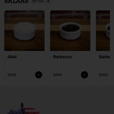
SALSAS
Ver más
Alioli
Barbecue
Barbecu
$900
$900
$900