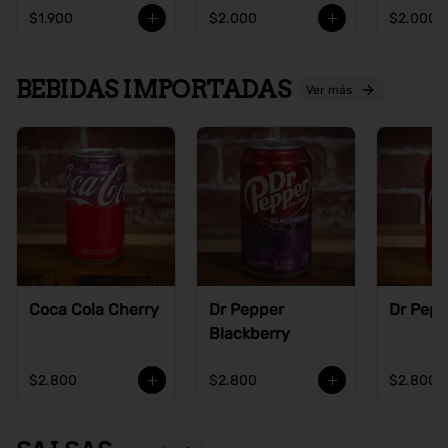
$1.900
$2.000
$2.000
BEBIDAS IMPORTADAS
Ver más
Coca Cola Cherry
Dr Pepper
Dr Pepp
Blackberry
$2.800
$2.800
$2.800