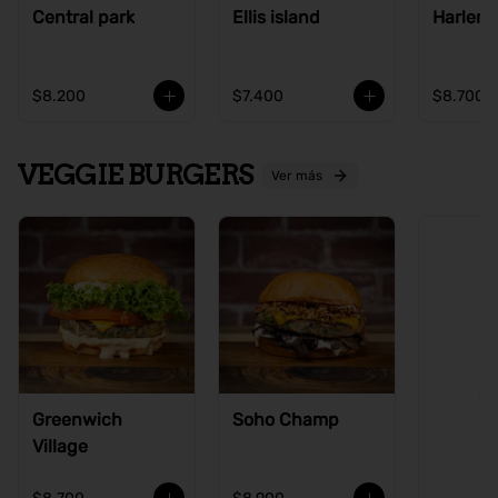
Central park
Ellis island
Harlem
$8.200
$7.400
$8.700
VEGGIE BURGERS
Ver más
Ve
Greenwich
Soho Champ
Village