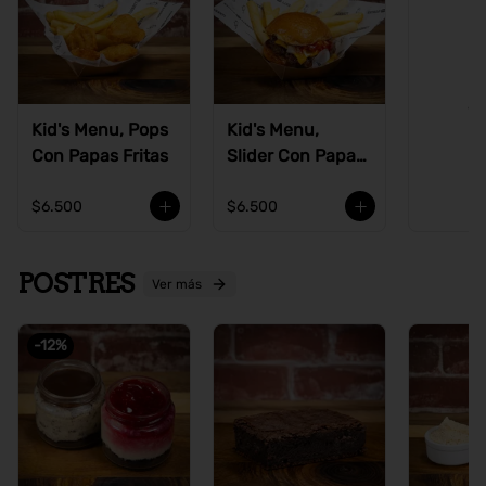
Ve
Kid's Menu, Pops
Kid's Menu,
Con Papas Fritas
Slider Con Papas
Fritas
$6.500
$6.500
POSTRES
Ver más
-
12
%