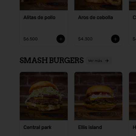
Alitas de pollo
Aros de cebolla
C
$6.500
$4.300
$
SMASH BURGERS
Ver más
Central park
Ellis island
H