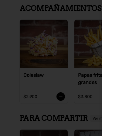
ACOMPAÑAMIENTOS
Ver más
Coleslaw
Papas fritas
P
grandes
p
$2.900
$3.800
$
PARA COMPARTIR
Ver más