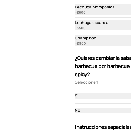
Lechuga hidropónica
+
$500
Lechuga escarola
+
$500
Champiñon
Ver más
+
$800
liders x 12
¿Quieres cambiar la sals
barbecue por barbecue
43.900
spicy?
Seleccione 1
Si
No
Instrucciones especiale