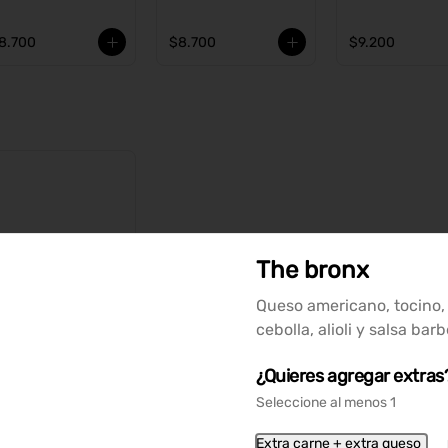
8.700
$8.700
$9.200
The bronx
Queso americano, tocino,
Ver más
cebolla, alioli y salsa bar
¿Quieres agregar extras
Seleccione al menos 1
Extra carne + extra queso