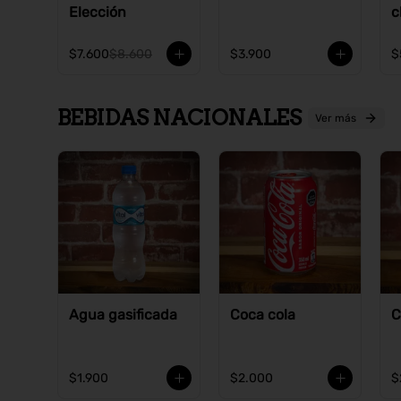
Elección
c
$7.600
$8.600
$3.900
$
BEBIDAS NACIONALES
Ver más
Agua gasificada
Coca cola
C
$1.900
$2.000
$