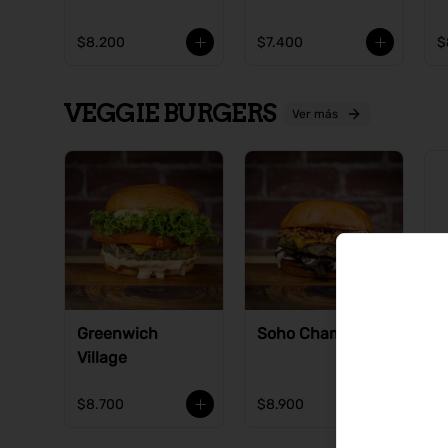
$8.200
$7.400
$
VEGGIE BURGERS
Ver más
Greenwich
Soho Champ
Village
$8.700
$8.900