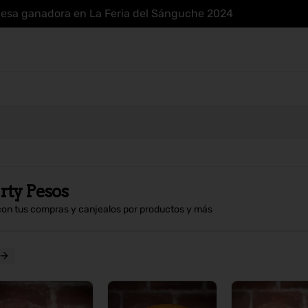
uesa ganadora en La Feria del Sánguche 2024
rty Pesos
con tus compras y canjealos por productos y más