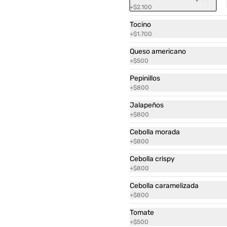
+
$2.100
Tocino
+
$1.700
Queso americano
+
$500
Pepinillos
+
$800
Jalapeños
+
$800
Ver más
apas fritas
Cebolla morada
equeñas
+
$800
Cebolla crispy
2.400
+
$800
Cebolla caramelizada
+
$800
Tomate
+
$500