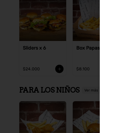
Sliders x 6
Box Papas Fritas
S
$24.000
$8.100
$
PARA LOS NIÑOS
Ver más