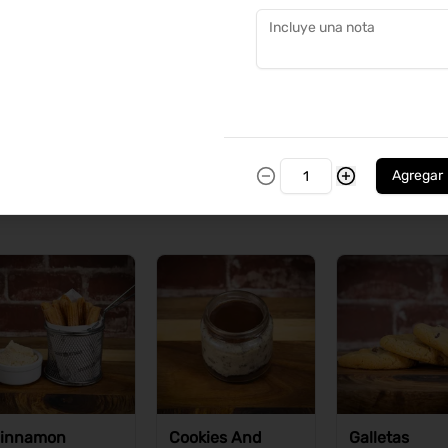
Ver más
Agregar
innamon
Cookies And
Galletas