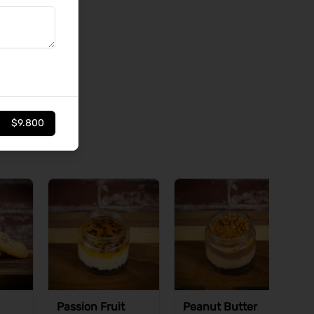
$9.800
Passion Fruit
Peanut Butter