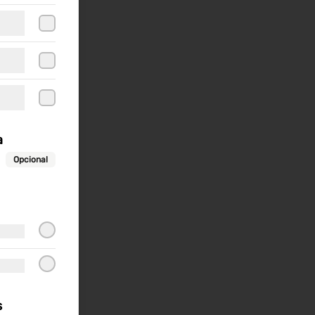
a
Opcional
s