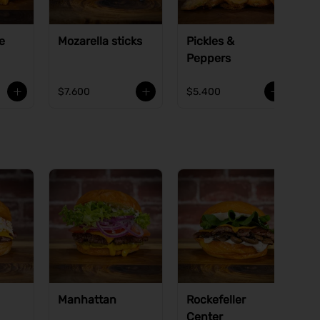
e
Mozarella sticks
Pickles &
Peppers
$7.600
$5.400
Manhattan
Rockefeller
Center