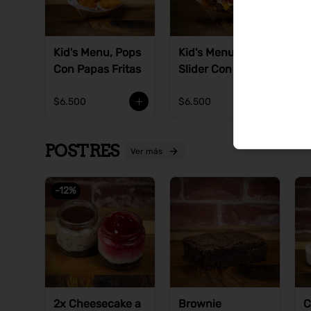
Kid's Menu, Pops
Kid's Menu,
Con Papas Fritas
Slider Con Papas
Fritas
$6.500
$6.500
POSTRES
Ver más
-
12
%
2x Cheesecake a
Brownie
C