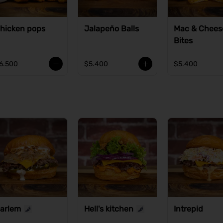
hicken pops
Jalapeño Balls
Mac & Chees
Bites
6.500
$5.400
$5.400
arlem
Hell's kitchen
Intrepid