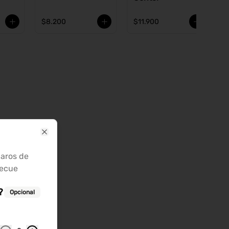
$8.200
$11.900
Close
 aros de
becue
?
Opcional