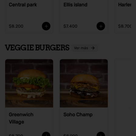
Central park
Ellis island
Harlem
$8.200
$7.400
$8.700
VEGGIE BURGERS
Ver más
Ve
Greenwich
Soho Champ
Village