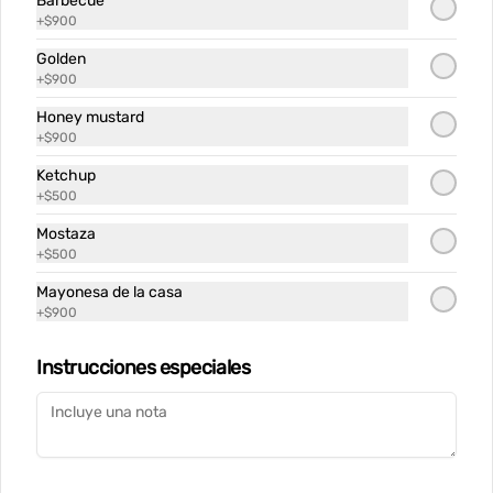
Barbecue
+
$900
Golden
+
$900
Conócenos
Honey mustard
+
$900
Despacho
Ketchup
Términos y condiciones
+
$500
Política de privacidad
Mostaza
+
$500
Redes sociales
Mayonesa de la casa
+
$900
Instagram
Instrucciones especiales
Mi cuenta
Pedir
Iniciar sesión