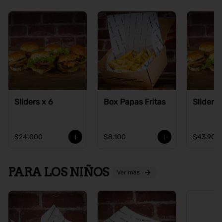
Sliders x 6
Box Papas Fritas
Sliders 
$24.000
$8.100
$43.900
PARA LOS NIÑOS
Ver más