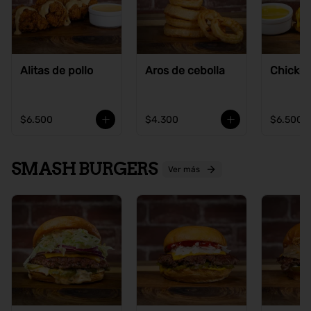
Alitas de pollo
Aros de cebolla
Chicke
$6.500
$4.300
$6.500
SMASH BURGERS
Ver más