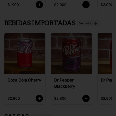
$1.900
$2.000
$2.000
BEBIDAS IMPORTADAS
Ver más
Coca Cola Cherry
Dr Pepper
Dr Pepp
Blackberry
$2.800
$2.800
$2.800