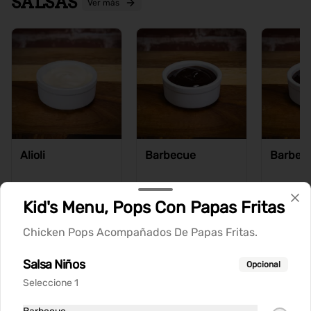
SALSAS
Ver más
Alioli
Barbecue
Barbecu
Kid's Menu, Pops Con Papas Fritas
$900
$900
$900
Chicken Pops Acompañados De Papas Fritas.
Salsa Niños
Opcional
Seleccione 1