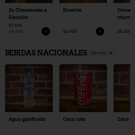
2x Cheesecake a
Brownie
Cinnam
Elección
churros
$7.600
$8.600
$3.900
$5.300
BEBIDAS NACIONALES
Ver más
Agua gasificada
Coca cola
Coca co