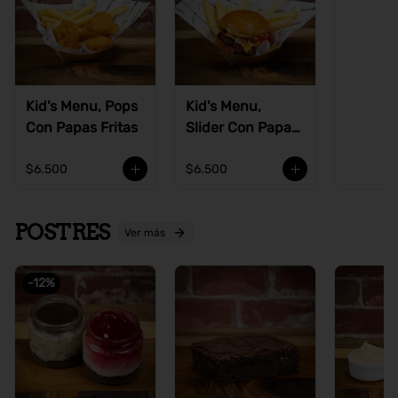
Ve
Kid's Menu, Pops
Kid's Menu,
Con Papas Fritas
Slider Con Papas
Fritas
$6.500
$6.500
POSTRES
Ver más
-
12
%