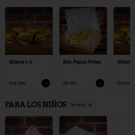
Sliders x 6
Box Papas Fritas
Sliders 
$24.000
$8.100
$43.900
PARA LOS NIÑOS
Ver más