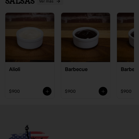
SALSAS
Ver más
Alioli
Barbecue
Barbecu
$900
$900
$900