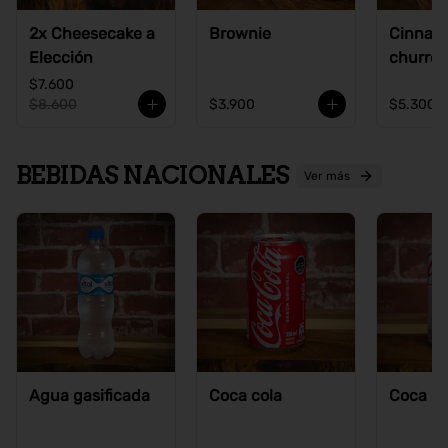
2x Cheesecake a
Brownie
Cinnam
Elección
churros
$7.600
$8.600
$3.900
$5.300
BEBIDAS NACIONALES
Ver más
Agua gasificada
Coca cola
Coca co