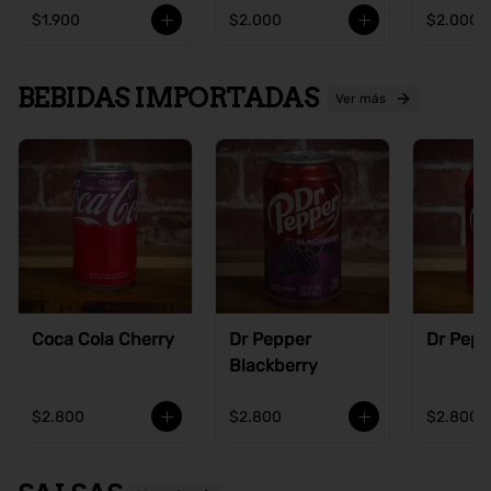
$1.900
$2.000
$2.000
BEBIDAS IMPORTADAS
Ver más
Coca Cola Cherry
Dr Pepper
Dr Pepp
Blackberry
$2.800
$2.800
$2.800