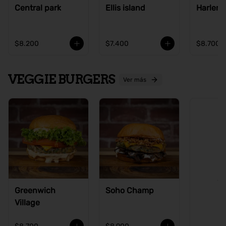
Central park
Ellis island
Harlem
$8.200
$7.400
$8.700
VEGGIE BURGERS
Ver más
Ve
Greenwich
Soho Champ
Village