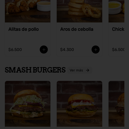
Alitas de pollo
Aros de cebolla
Chicke
$6.500
$4.300
$6.500
SMASH BURGERS
Ver más