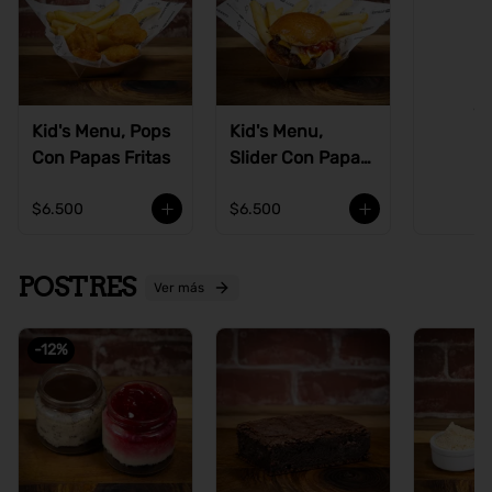
Ve
Kid's Menu, Pops
Kid's Menu,
Con Papas Fritas
Slider Con Papas
Fritas
$6.500
$6.500
POSTRES
Ver más
-
12
%