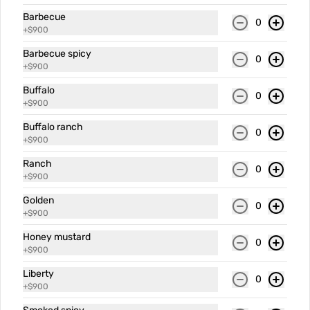
SALSAS
Ver más
Barbecue
0
+
$900
Barbecue spicy
0
+
$900
Buffalo
0
+
$900
Buffalo ranch
0
+
$900
Alioli
Barbecue
Barbecu
Ranch
0
+
$900
Golden
$900
$900
$900
0
+
$900
Honey mustard
0
+
$900
Liberty
0
+
$900