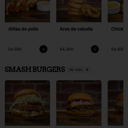
Alitas de pollo
Aros de cebolla
Chicke
$6.500
$4.300
$6.500
SMASH BURGERS
Ver más