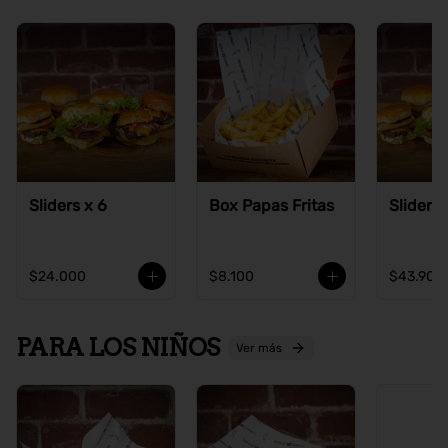
Sliders x 6
Box Papas Fritas
Sliders 
$24.000
$8.100
$43.900
PARA LOS NIÑOS
Ver más