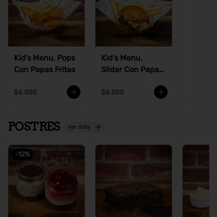
Ve
Kid's Menu, Pops
Kid's Menu,
Con Papas Fritas
Slider Con Papas
Fritas
$6.500
$6.500
POSTRES
Ver más
-
12
%