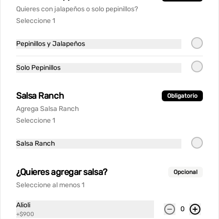
$1.900
Quieres con jalapeños o solo pepinillos?
$2.000
$2.000
Seleccione 1
BEBIDAS IMPORTADAS
Pepinillos y Jalapeños
Ver más
Solo Pepinillos
Salsa Ranch
Obligatorio
Agrega Salsa Ranch
Seleccione 1
Salsa Ranch
Coca Cola Cherry
Dr Pepper
Dr Pepp
Blackberry
¿Quieres agregar salsa?
Opcional
Seleccione al menos 1
$2.800
$2.800
$2.800
Alioli
0
+
$900