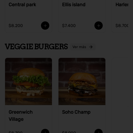
Central park
Ellis island
Harlem
$8.200
$7.400
$8.700
VEGGIE BURGERS
Ver más
Ve
Greenwich
Soho Champ
Village