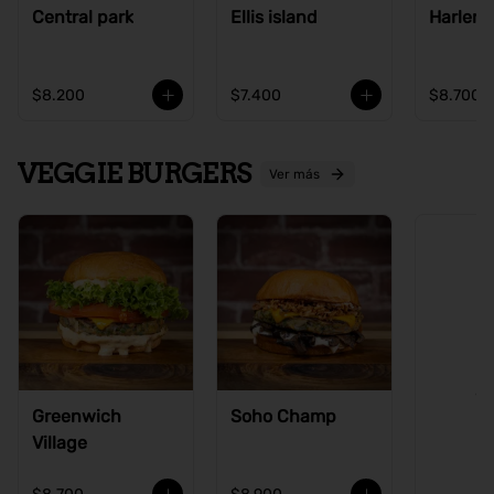
Central park
Ellis island
Harlem
$8.200
$7.400
$8.700
VEGGIE BURGERS
Ver más
Ve
Greenwich
Soho Champ
Village