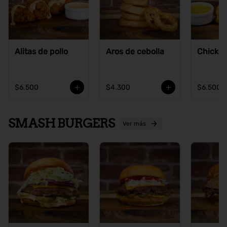
Alitas de pollo
Aros de cebolla
Chicke
$6.500
$4.300
$6.500
SMASH BURGERS
Ver más