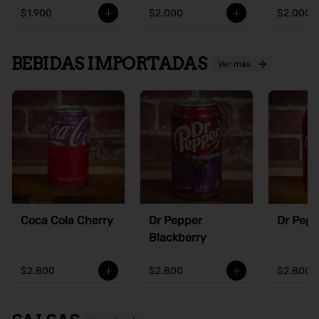
$1.900
$2.000
$2.000
BEBIDAS IMPORTADAS
Ver más
Coca Cola Cherry
Dr Pepper
Dr Pepp
Blackberry
$2.800
$2.800
$2.800