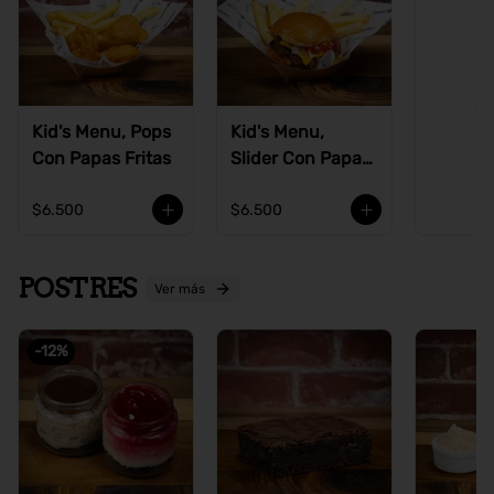
Ve
Kid's Menu, Pops
Kid's Menu,
Con Papas Fritas
Slider Con Papas
Fritas
$6.500
$6.500
POSTRES
Ver más
-
12
%