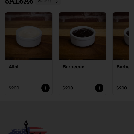
SALSAS
Ver más
Alioli
Barbecue
Barbecu
$900
$900
$900