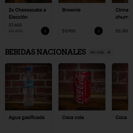
2x Cheesecake a
Brownie
Cinnam
Elección
churros
$7.600
$8.600
$3.900
$5.300
BEBIDAS NACIONALES
Ver más
Agua gasificada
Coca cola
Coca co