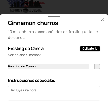
Cinnamon churros
Conócenos
10 mini churros acompañados de frosting untable
Despacho
de canela
Términos y condiciones
Frosting de Canela
Obligatorio
Política de privacidad
Seleccione al menos 1
Redes sociales
Frosting de Canela
Instagram
Instrucciones especiales
Mi cuenta
Pedir
Iniciar sesión