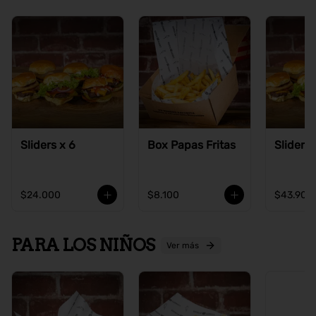
Sliders x 6
Box Papas Fritas
Sliders 
$24.000
$8.100
$43.900
PARA LOS NIÑOS
Ver más