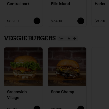
Central park
Ellis island
Harlem
$8.200
$7.400
$8.700
VEGGIE BURGERS
Ver más
Ve
Greenwich
Soho Champ
Village