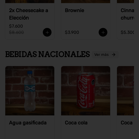
2x Cheesecake a
Brownie
Cinnam
Elección
churros
$7.600
$8.600
$3.900
$5.300
BEBIDAS NACIONALES
Ver más
Agua gasificada
Coca cola
Coca co