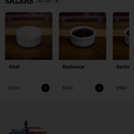
SALSAS
Ver más
Alioli
Barbecue
Barbecu
$900
$900
$900