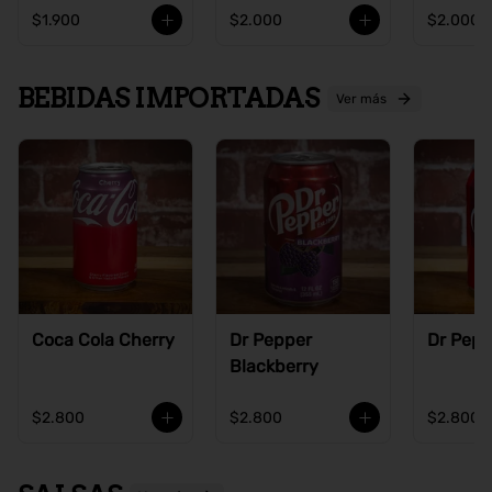
$1.900
$2.000
$2.000
BEBIDAS IMPORTADAS
Ver más
Coca Cola Cherry
Dr Pepper
Dr Pepp
Blackberry
$2.800
$2.800
$2.800