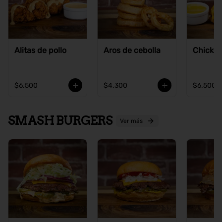
Alitas de pollo
Aros de cebolla
Chicke
$6.500
$4.300
$6.500
SMASH BURGERS
Ver más