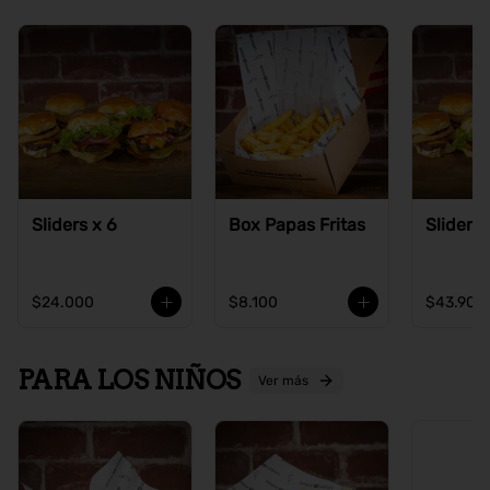
Sliders x 6
Box Papas Fritas
Sliders 
$24.000
$8.100
$43.900
PARA LOS NIÑOS
Ver más