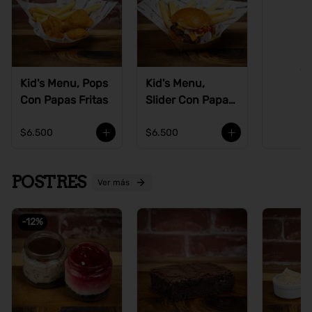
Ve
Kid's Menu, Pops
Kid's Menu,
Con Papas Fritas
Slider Con Papas
Fritas
$6.500
$6.500
POSTRES
Ver más
-
12
%