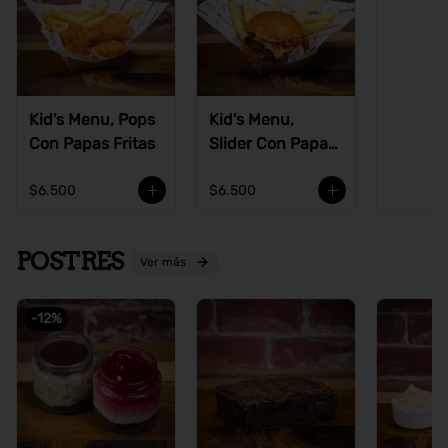
Ve
Kid's Menu, Pops
Kid's Menu,
Con Papas Fritas
Slider Con Papas
Fritas
$6.500
$6.500
POSTRES
Ver más
-
12
%