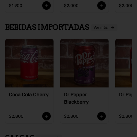
$1.900
$2.000
$2.000
BEBIDAS IMPORTADAS
Ver más
Coca Cola Cherry
Dr Pepper
Dr Pepp
Blackberry
$2.800
$2.800
$2.800