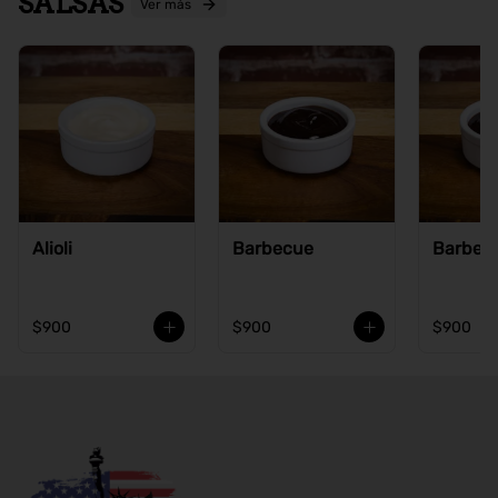
SALSAS
Ver más
Alioli
Barbecue
Barbecu
$900
$900
$900