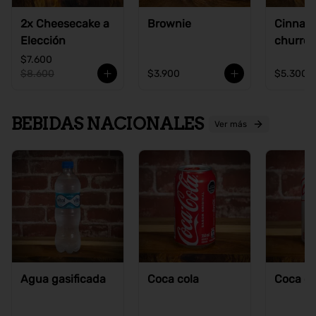
2x Cheesecake a
Brownie
Cinnam
Elección
churros
$7.600
$8.600
$3.900
$5.300
BEBIDAS NACIONALES
Ver más
Agua gasificada
Coca cola
Coca co