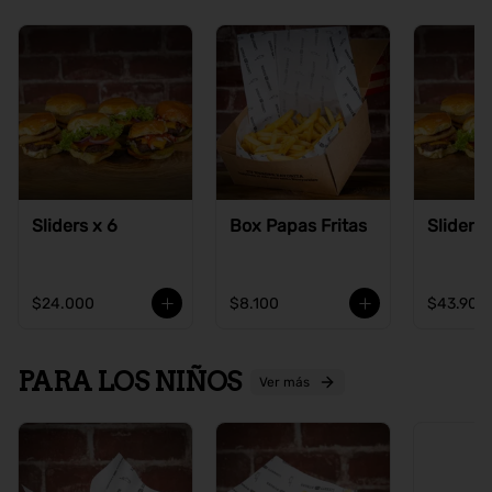
Sliders x 6
Box Papas Fritas
Sliders 
$24.000
$8.100
$43.900
PARA LOS NIÑOS
Ver más