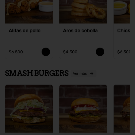
Alitas de pollo
Aros de cebolla
Chicke
$6.500
$4.300
$6.500
SMASH BURGERS
Ver más