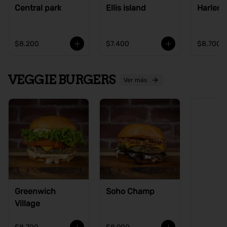
Central park
Ellis island
Harlem
$8.200
$7.400
$8.700
VEGGIE BURGERS
Ver más
Ve
Greenwich
Soho Champ
Village