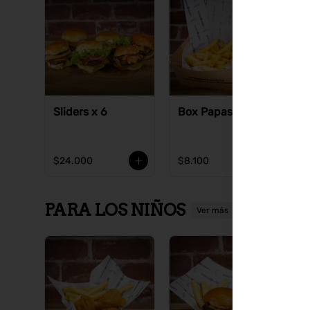
Sliders x 6
Box Papas Fritas
S
$24.000
$8.100
$
PARA LOS NIÑOS
Ver más