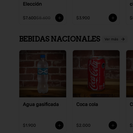
Elección
c
$7.600
$8.600
$3.900
$
BEBIDAS NACIONALES
Ver más
Agua gasificada
Coca cola
C
$1.900
$2.000
$