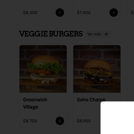
$8.200
$7.400
$
VEGGIE BURGERS
Ver más
Greenwich
Soho Champ
Village
$8.700
$8.900