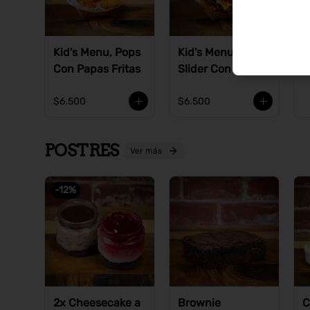
Kid's Menu, Pops
Kid's Menu,
Con Papas Fritas
Slider Con Papas
Fritas
$6.500
$6.500
POSTRES
Ver más
-
12
%
2x Cheesecake a
Brownie
C