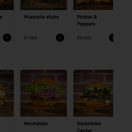
e
Mozarella sticks
Pickles &
Peppers
$7.600
$5.400
Manhattan
Rockefeller
Center