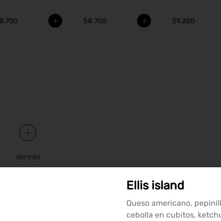
8.700
$8.700
$9.200
Ver más
Ellis island
Queso americano, pepinill
cebolla en cubitos, ketch