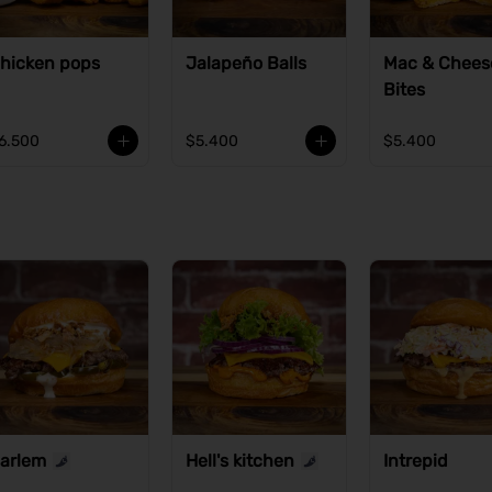
hicken pops
Jalapeño Balls
Mac & Chees
Bites
6.500
$5.400
$5.400
arlem
Hell's kitchen
Intrepid