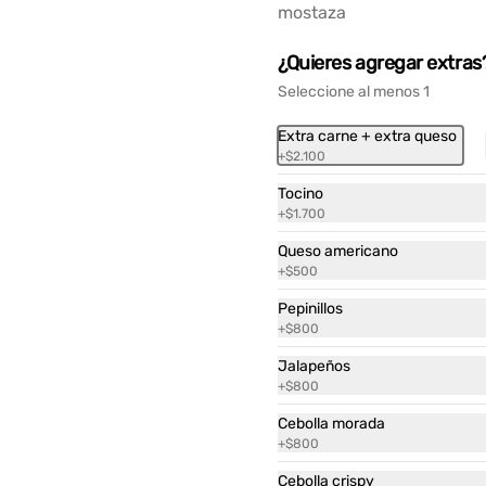
mostaza
¿Quieres agregar extras
Seleccione al menos 1
Extra carne + extra queso
+
$2.100
Tocino
+
$1.700
Queso americano
Ver más
apas fritas
+
$500
equeñas
Pepinillos
+
$800
2.400
Jalapeños
+
$800
Cebolla morada
+
$800
Cebolla crispy