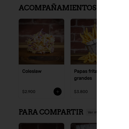
ACOMPAÑAMIENTOS
Ver más
Coleslaw
Papas fritas
P
grandes
p
$2.900
$3.800
$
PARA COMPARTIR
Ver más