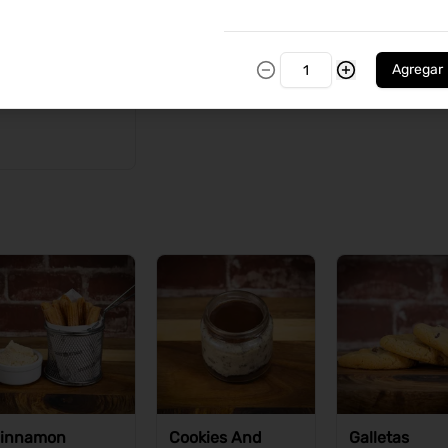
Ver más
Agregar
innamon
Cookies And
Galletas