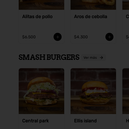
Alitas de pollo
Aros de cebolla
C
$6.500
$4.300
$
SMASH BURGERS
Ver más
Central park
Ellis island
H