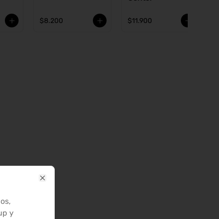
$8.200
$11.900
Close
os,
up y