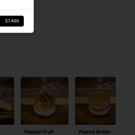
$7.400
Passion Fruit
Peanut Butter