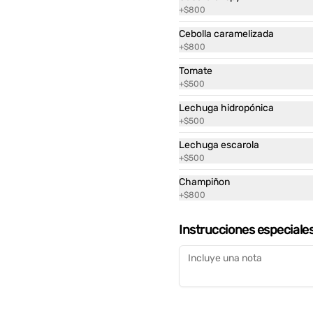
+
$800
Cebolla caramelizada
+
$800
Tomate
+
$500
Ver más
Lechuga hidropónica
liders x 12
+
$500
Lechuga escarola
+
$500
43.900
Champiñon
+
$800
Instrucciones especiale