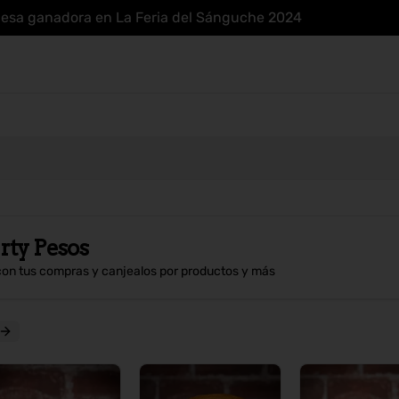
uesa ganadora en La Feria del Sánguche 2024
rty Pesos
con tus compras y canjealos por productos y más