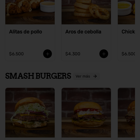
Alitas de pollo
Aros de cebolla
Chicke
$6.500
$4.300
$6.500
SMASH BURGERS
Ver más