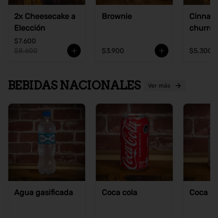
2x Cheesecake a
Brownie
Cinnam
Elección
churros
$7.600
$8.600
$3.900
$5.300
BEBIDAS NACIONALES
Ver más
Agua gasificada
Coca cola
Coca co