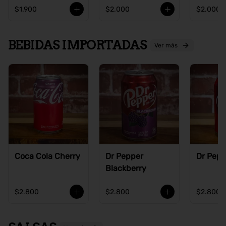
$1.900
$2.000
$2.000
BEBIDAS IMPORTADAS
Ver más
Coca Cola Cherry
Dr Pepper
Dr Pepp
Blackberry
$2.800
$2.800
$2.800