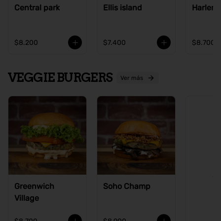
Central park
Ellis island
Harlem
$8.200
$7.400
$8.700
VEGGIE BURGERS
Ver más
Ve
Greenwich
Soho Champ
Village