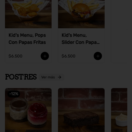
Ve
Kid's Menu, Pops
Kid's Menu,
Con Papas Fritas
Slider Con Papas
Fritas
$6.500
$6.500
POSTRES
Ver más
-
12
%