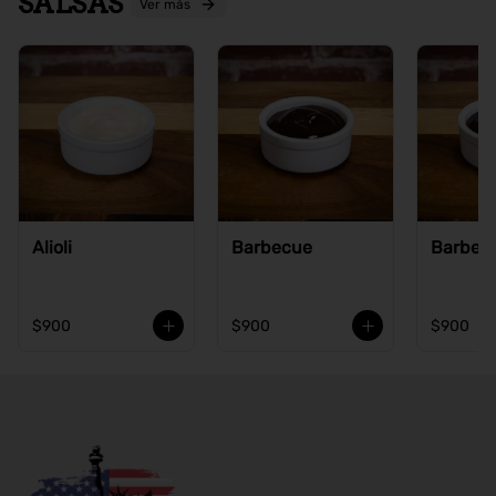
SALSAS
Ver más
Alioli
Barbecue
Barbecu
$900
$900
$900