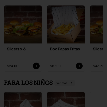
Sliders x 6
Box Papas Fritas
Sliders 
$24.000
$8.100
$43.900
PARA LOS NIÑOS
Ver más