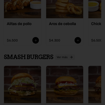
Alitas de pollo
Aros de cebolla
Chicke
$6.500
$4.300
$6.500
SMASH BURGERS
Ver más