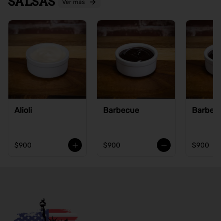
SALSAS
Ver más
Alioli
Barbecue
Barbecu
$900
$900
$900