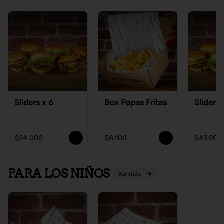
Sliders x 6
Box Papas Fritas
Sliders 
$24.000
$8.100
$43.900
PARA LOS NIÑOS
Ver más