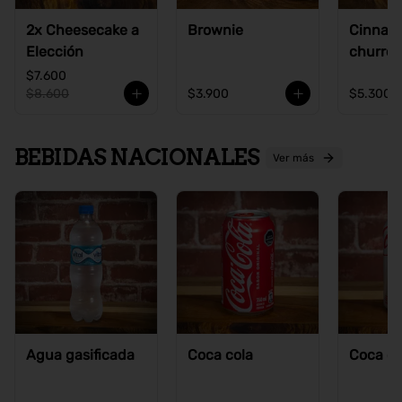
2x Cheesecake a
Brownie
Cinnam
Elección
churros
$7.600
$8.600
$3.900
$5.300
BEBIDAS NACIONALES
Ver más
Agua gasificada
Coca cola
Coca co