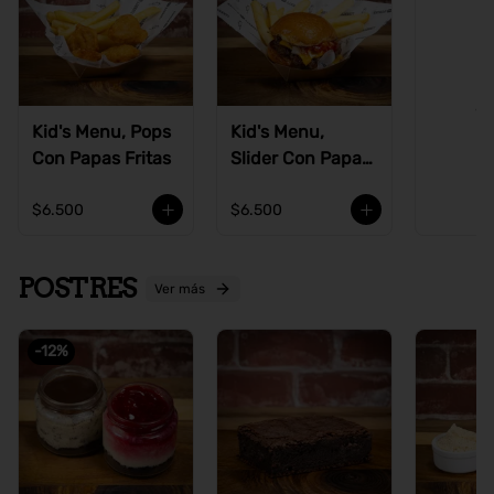
Ve
Kid's Menu, Pops
Kid's Menu,
Con Papas Fritas
Slider Con Papas
Fritas
$6.500
$6.500
POSTRES
Ver más
-
12
%