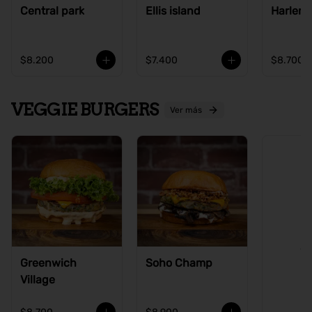
Central park
Ellis island
Harlem
$8.200
$7.400
$8.700
VEGGIE BURGERS
Ver más
Ve
Greenwich
Soho Champ
Village