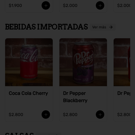
$1.900
$2.000
$2.000
BEBIDAS IMPORTADAS
Ver más
Coca Cola Cherry
Dr Pepper
Dr Pepp
Blackberry
$2.800
$2.800
$2.800