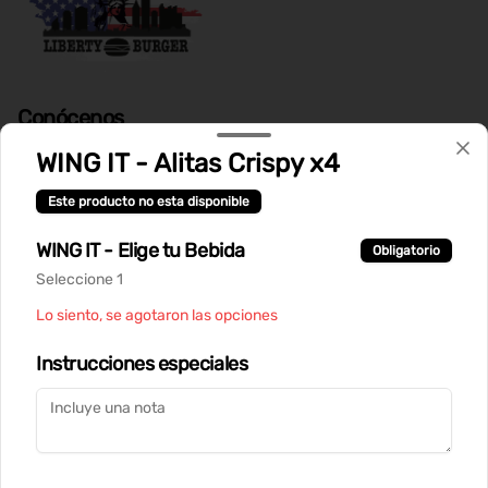
Conócenos
WING IT - Alitas Crispy x4
Despacho
Términos y condiciones
Este producto no esta disponible
Política de privacidad
WING IT - Elige tu Bebida
Obligatorio
Redes sociales
Seleccione 1
Lo siento, se agotaron las opciones
Instagram
Instrucciones especiales
Mi cuenta
Pedir
Iniciar sesión