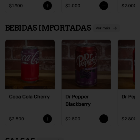
$1.900
$2.000
$2.000
BEBIDAS IMPORTADAS
Ver más
Coca Cola Cherry
Dr Pepper
Dr Pepp
Blackberry
$2.800
$2.800
$2.800