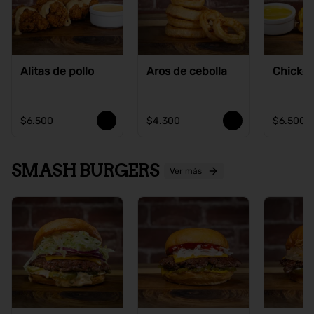
Alitas de pollo
Aros de cebolla
Chicke
$6.500
$4.300
$6.500
SMASH BURGERS
Ver más