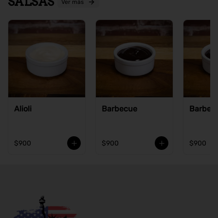
SALSAS
Ver más
Alioli
Barbecue
Barbecu
$900
$900
$900