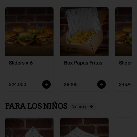
Sliders x 6
Box Papas Fritas
Sliders 
$24.000
$8.100
$43.900
PARA LOS NIÑOS
Ver más