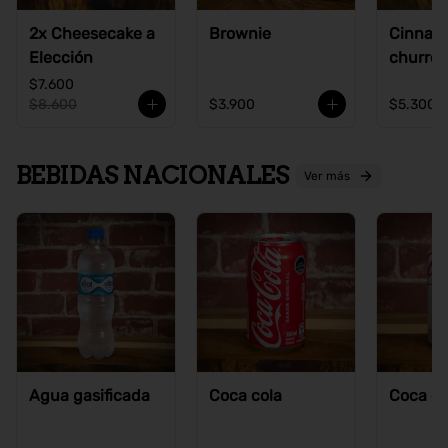
2x Cheesecake a
Brownie
Cinnam
Elección
churros
$7.600
$8.600
$3.900
$5.300
BEBIDAS NACIONALES
Ver más
Agua gasificada
Coca cola
Coca co