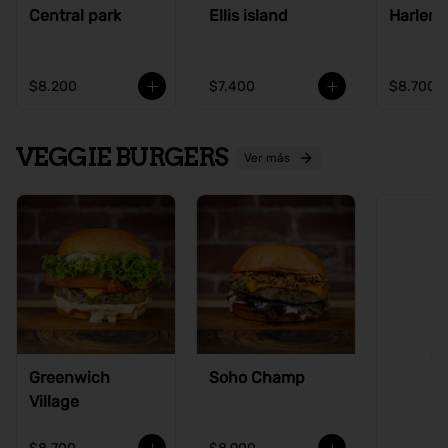
Central park
Ellis island
Harlem
$8.200
$7.400
$8.700
VEGGIE BURGERS
Ver más
Ve
Greenwich
Soho Champ
Village