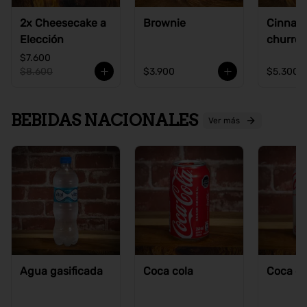
2x Cheesecake a
Brownie
Cinnam
Elección
churros
$7.600
$8.600
$3.900
$5.300
BEBIDAS NACIONALES
Ver más
Agua gasificada
Coca cola
Coca co