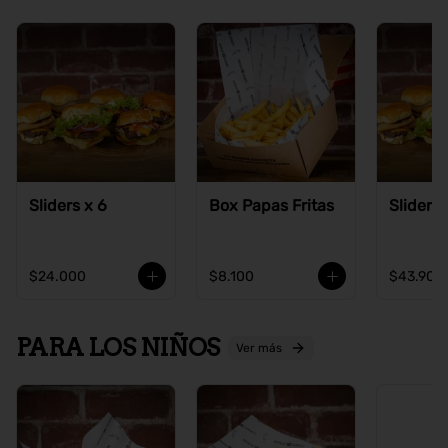
Sliders x 6
Box Papas Fritas
Sliders 
$24.000
$8.100
$43.900
PARA LOS NIÑOS
Ver más