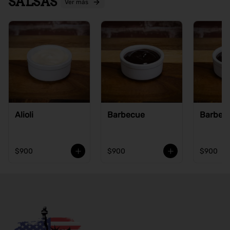
SALSAS
Ver más
Alioli
Barbecue
Barbecu
$900
$900
$900