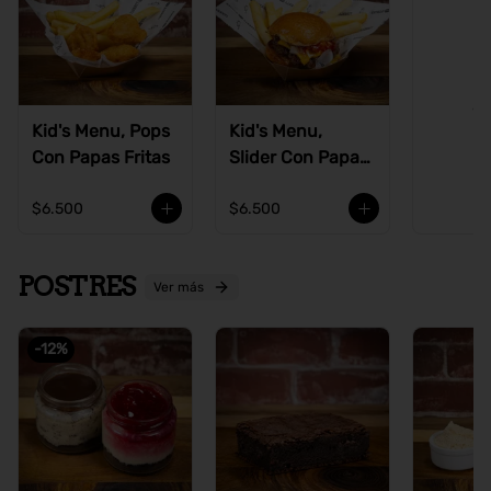
Ve
Kid's Menu, Pops
Kid's Menu,
Con Papas Fritas
Slider Con Papas
Fritas
$6.500
$6.500
POSTRES
Ver más
-
12
%