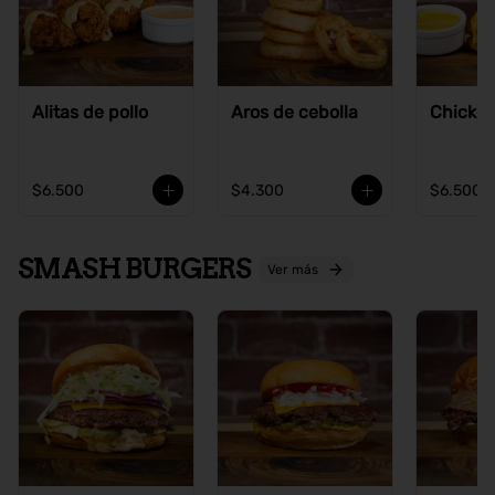
Alitas de pollo
Aros de cebolla
Chicke
$6.500
$4.300
$6.500
SMASH BURGERS
Ver más