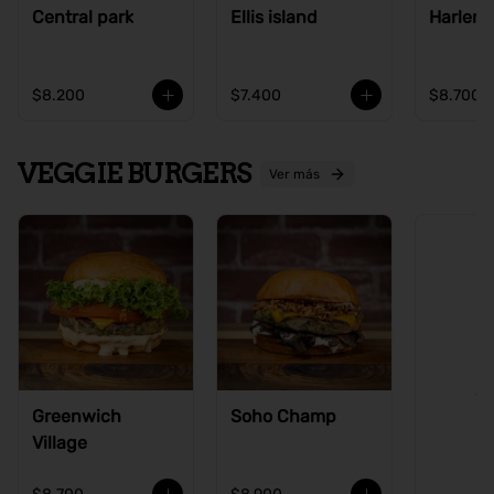
Central park
Ellis island
Harlem
$8.200
$7.400
$8.700
VEGGIE BURGERS
Ver más
Ve
Greenwich
Soho Champ
Village