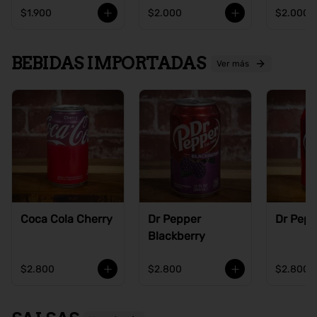
$1.900
$2.000
$2.000
BEBIDAS IMPORTADAS
Ver más
Coca Cola Cherry
Dr Pepper
Dr Pepp
Blackberry
$2.800
$2.800
$2.800