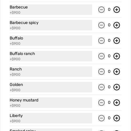
SALSAS
Ver más
Barbecue
0
+
$900
Barbecue spicy
0
+
$900
Buffalo
0
+
$900
Buffalo ranch
0
+
$900
Alioli
Barbecue
Barbecu
Ranch
0
+
$900
Golden
$900
$900
$900
0
+
$900
Honey mustard
0
+
$900
Liberty
0
+
$900