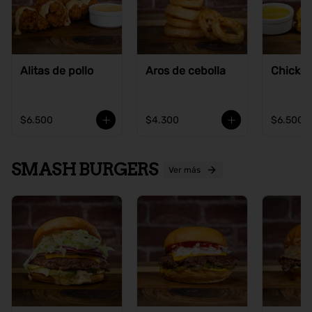
Alitas de pollo
Aros de cebolla
Chicke
$6.500
$4.300
$6.500
SMASH BURGERS
Ver más