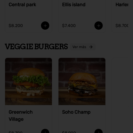
Central park
Ellis island
Harlem
$8.200
$7.400
$8.700
VEGGIE BURGERS
Ver más
Ve
Greenwich
Soho Champ
Village