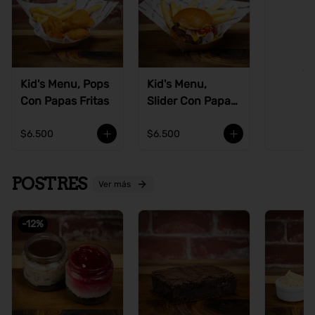
Ve
Kid's Menu, Pops
Kid's Menu,
Con Papas Fritas
Slider Con Papas
Fritas
$6.500
$6.500
POSTRES
Ver más
-
12
%