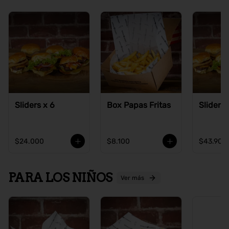
Sliders x 6
Box Papas Fritas
Sliders 
$24.000
$8.100
$43.900
PARA LOS NIÑOS
Ver más