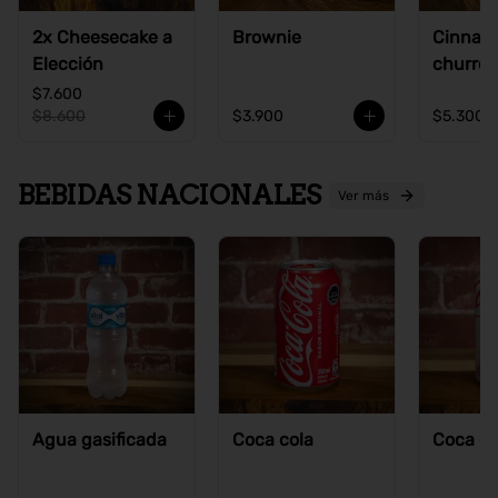
2x Cheesecake a
Brownie
Cinnam
Elección
churros
$7.600
$8.600
$3.900
$5.300
BEBIDAS NACIONALES
Ver más
Agua gasificada
Coca cola
Coca co