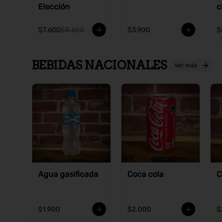
Elección
c
$7.600
$8.600
$3.900
$
BEBIDAS NACIONALES
Ver más
Agua gasificada
Coca cola
C
$1.900
$2.000
$