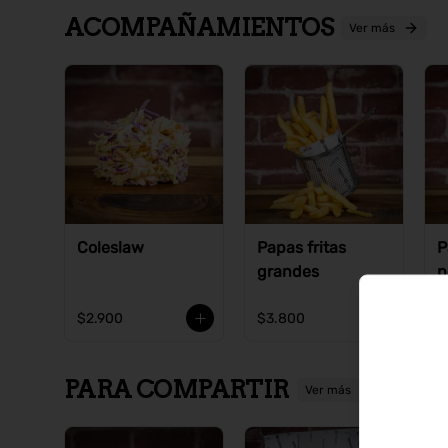
ACOMPAÑAMIENTOS
Ver más
Coleslaw
Papas fritas
P
grandes
p
$2.900
$3.800
$
PARA COMPARTIR
Ver más