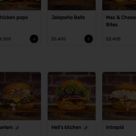
hicken pops
Jalapeño Balls
Mac & Chees
Bites
6.500
$5.400
$5.400
arlem
Hell's kitchen
Intrepid