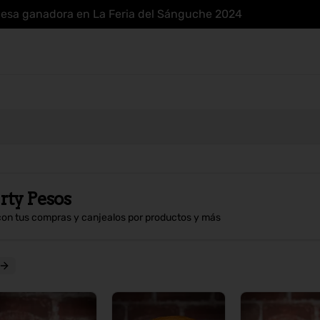
uesa ganadora en La Feria del Sánguche 2024
rty Pesos
con tus compras y canjealos por productos y más