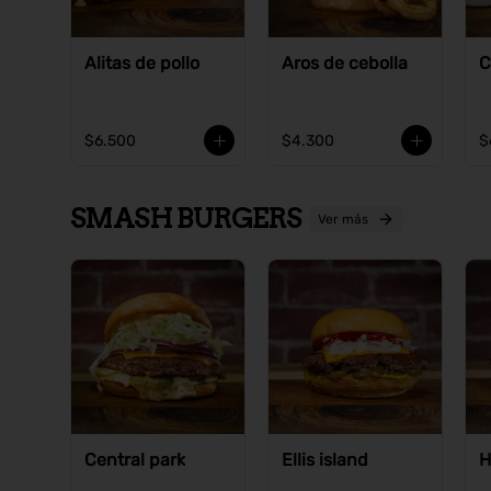
Alitas de pollo
Aros de cebolla
C
$6.500
$4.300
$
SMASH BURGERS
Ver más
Central park
Ellis island
H