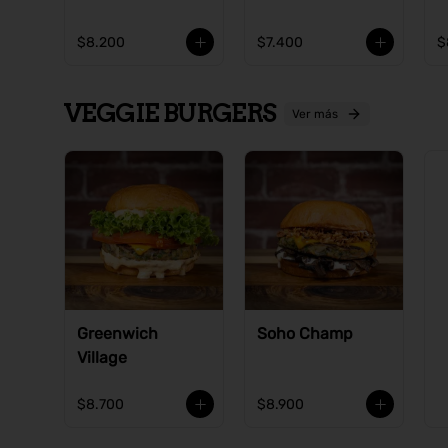
$8.200
$7.400
$
VEGGIE BURGERS
Ver más
Greenwich
Soho Champ
Village
$8.700
$8.900