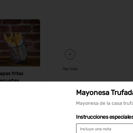
Ver más
apas fritas
equeñas
Mayonesa Trufad
2.400
Mayonesa de la casa truf
Instrucciones especiale