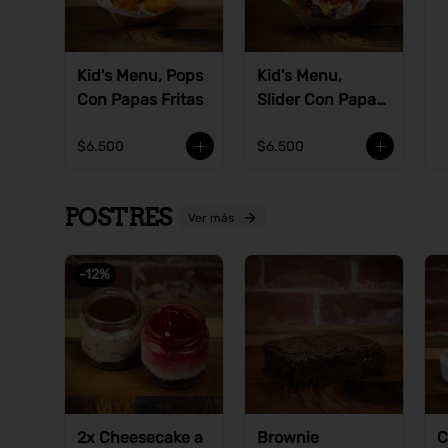
Kid's Menu, Pops
Kid's Menu,
Con Papas Fritas
Slider Con Papas
Fritas
$6.500
$6.500
POSTRES
Ver más
-
12
%
2x Cheesecake a
Brownie
C