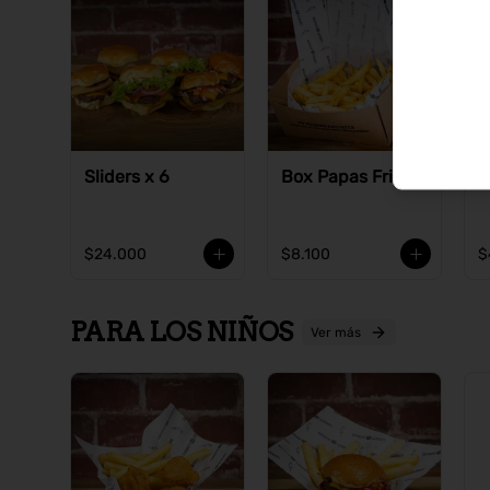
Sliders x 6
Box Papas Fritas
S
$24.000
$8.100
$
PARA LOS NIÑOS
Ver más