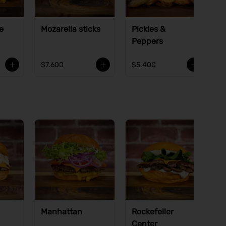
e
Mozarella sticks
Pickles &
Peppers
$7.600
$5.400
Manhattan
Rockefeller
Center