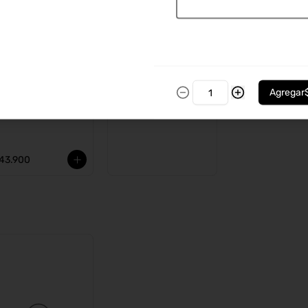
Agregar
Ver más
liders x 12
43.900