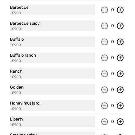
SALSAS
Ver más
Barbecue
0
+
$900
Barbecue spicy
0
+
$900
Buffalo
0
+
$900
Buffalo ranch
0
+
$900
Alioli
Barbecue
Barbecu
Ranch
0
+
$900
Golden
$900
$900
$900
0
+
$900
Honey mustard
0
+
$900
Liberty
0
+
$900