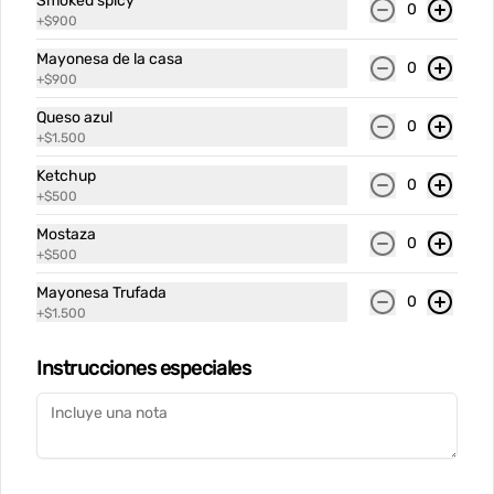
Smoked spicy
0
+
$900
Mayonesa de la casa
0
+
$900
Conócenos
Queso azul
0
+
$1.500
Despacho
Ketchup
0
Términos y condiciones
+
$500
Política de privacidad
Mostaza
0
+
$500
Redes sociales
Mayonesa Trufada
0
+
$1.500
Instagram
Instrucciones especiales
Mi cuenta
Pedir
Iniciar sesión