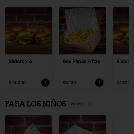
Sliders x 6
Box Papas Fritas
Sliders 
$24.000
$8.100
$43.900
PARA LOS NIÑOS
Ver más