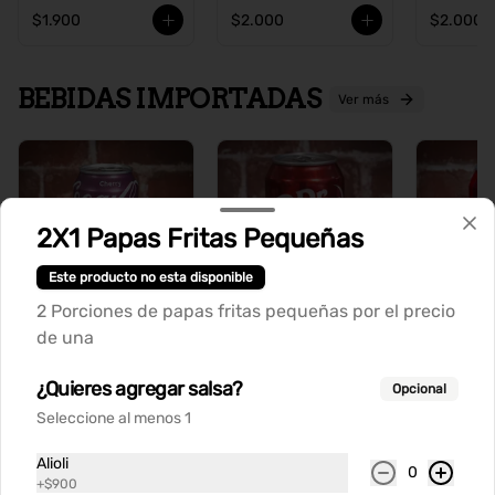
$1.900
$2.000
$2.000
BEBIDAS IMPORTADAS
Ver más
2X1 Papas Fritas Pequeñas
Este producto no esta disponible
2 Porciones de papas fritas pequeñas por el precio
de una
Coca Cola Cherry
Dr Pepper
Dr Pepp
Blackberry
¿Quieres agregar salsa?
Opcional
Seleccione al menos 1
$2.800
$2.800
$2.800
Alioli
0
+
$900