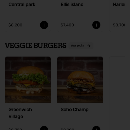
Central park
Ellis island
Harlem
$8.200
$7.400
$8.700
VEGGIE BURGERS
Ver más
Ve
Greenwich
Soho Champ
Village