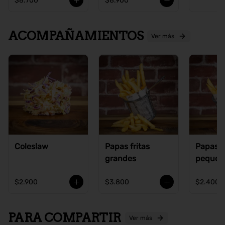
$8.700
$8.900
ACOMPAÑAMIENTOS
Ver más
Coleslaw
Papas fritas
Papas f
grandes
pequeñ
$2.900
$3.800
$2.400
PARA COMPARTIR
Ver más