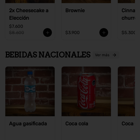
2x Cheesecake a
Brownie
Cinnam
Elección
churros
$7.600
$8.600
$3.900
$5.300
BEBIDAS NACIONALES
Ver más
Agua gasificada
Coca cola
Coca co