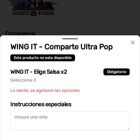
Conócenos
WING IT - Comparte Ultra Pop
Despacho
Términos y condiciones
Este producto no esta disponible
Política de privacidad
WING IT - Elige Salsa x2
Obligatorio
Redes sociales
Seleccione 2
Lo siento, se agotaron las opciones
Instagram
Instrucciones especiales
Mi cuenta
Pedir
Iniciar sesión