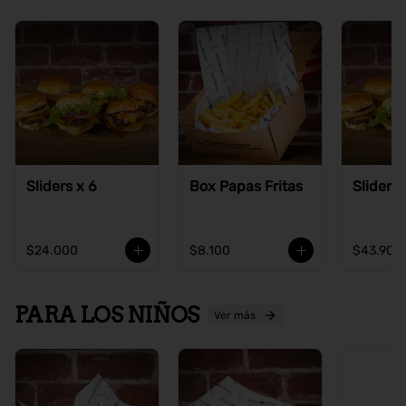
Sliders x 6
Box Papas Fritas
Sliders 
$24.000
$8.100
$43.900
PARA LOS NIÑOS
Ver más