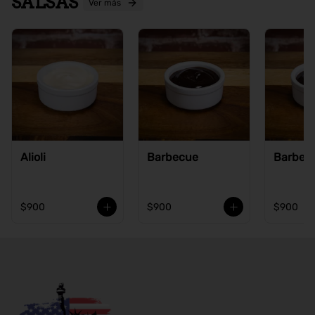
SALSAS
Ver más
Alioli
Barbecue
Barbecu
$900
$900
$900