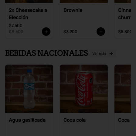
2x Cheesecake a
Brownie
Cinnam
Elección
churros
$7.600
$8.600
$3.900
$5.300
BEBIDAS NACIONALES
Ver más
Agua gasificada
Coca cola
Coca co