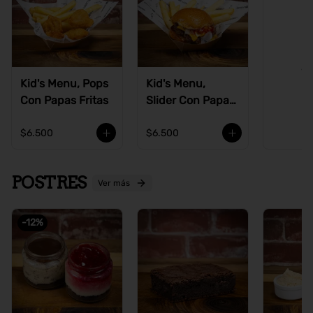
Ve
Kid's Menu, Pops
Kid's Menu,
Con Papas Fritas
Slider Con Papas
Fritas
$6.500
$6.500
POSTRES
Ver más
-
12
%