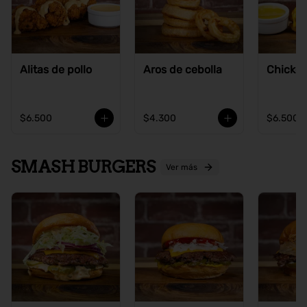
Alitas de pollo
Aros de cebolla
Chicke
$6.500
$4.300
$6.500
SMASH BURGERS
Ver más