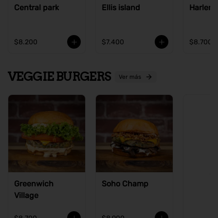
Central park
Ellis island
Harlem
$8.200
$7.400
$8.700
VEGGIE BURGERS
Ver más
Ve
Greenwich
Soho Champ
Village