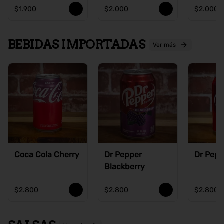
$1.900
$2.000
$2.000
BEBIDAS IMPORTADAS
Ver más
Coca Cola Cherry
Dr Pepper
Dr Pepp
Blackberry
$2.800
$2.800
$2.800