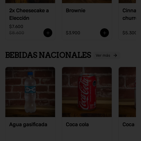
2x Cheesecake a
Brownie
Cinnam
Elección
churros
$7.600
$8.600
$3.900
$5.300
BEBIDAS NACIONALES
Ver más
Agua gasificada
Coca cola
Coca co