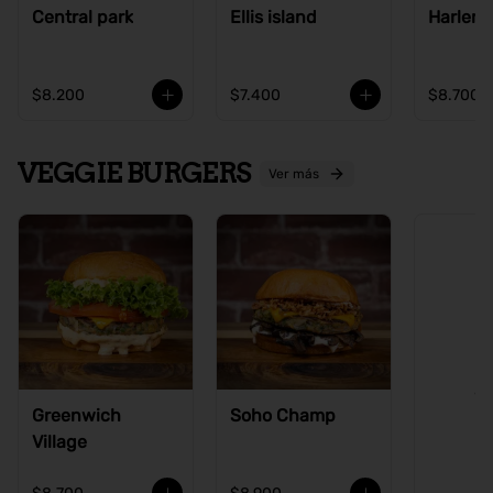
Central park
Ellis island
Harlem
$8.200
$7.400
$8.700
VEGGIE BURGERS
Ver más
Ve
Greenwich
Soho Champ
Village