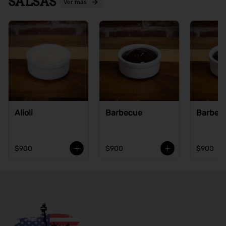
SALSAS
Ver más
Alioli
Barbecue
Barbecu
$900
$900
$900