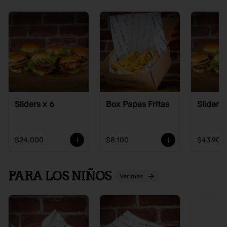
Sliders x 6
Box Papas Fritas
Sliders 
$24.000
$8.100
$43.900
PARA LOS NIÑOS
Ver más