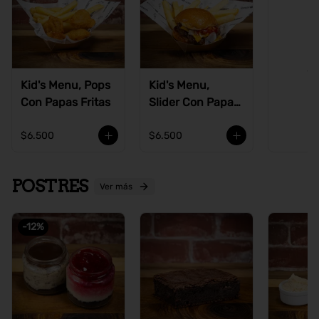
Ve
Kid's Menu, Pops
Kid's Menu,
Con Papas Fritas
Slider Con Papas
Fritas
$6.500
$6.500
POSTRES
Ver más
-
12
%