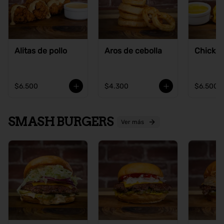
Alitas de pollo
Aros de cebolla
Chicke
$6.500
$4.300
$6.500
SMASH BURGERS
Ver más